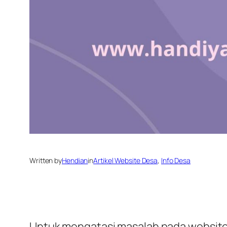
Written by
Hendian
in
Artikel Website Desa
, 
Info Desa
Untuk mengatasi masalah pada website