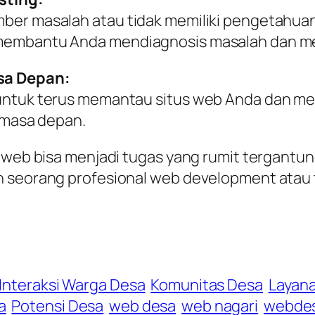
ber masalah atau tidak memiliki pengetahuan
membantu Anda mendiagnosis masalah dan me
sa Depan:
 untuk terus memantau situs web Anda dan 
i masa depan.
s web bisa menjadi tugas yang rumit tergant
n seorang profesional web development atau
Interaksi Warga Desa
Komunitas Desa
Layana
a
Potensi Desa
web desa
web nagari
webde