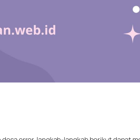
 desa error, langkah-langkah berikut dapat 