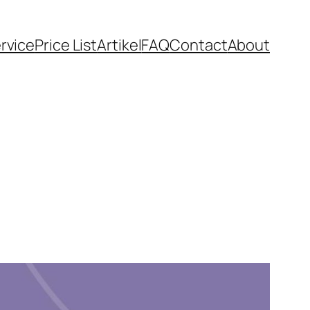
rvice
Price List
Artikel
FAQ
Contact
About