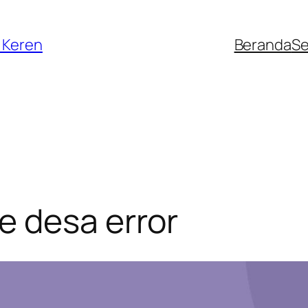
 Keren
Beranda
Se
e desa error