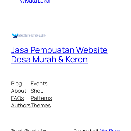
Wisata Lokal
Jasa Pembuatan Website
Desa Murah & Keren
Blog
Events
About
Shop
FAQs
Patterns
Authors
Themes
Twenty Twenty-Five
Designed with
WordPress