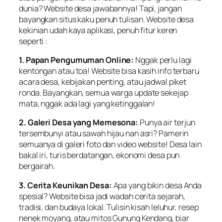
dunia? Website desa jawabannya! Tapi, jangan
bayangkan situs kaku penuh tulisan. Website desa
kekinian udah kaya aplikasi, penuh fitur keren
seperti :
1. Papan Pengumuman Online:
Nggak perlu lagi
kentongan atau toa! Website bisa kasih info terbaru
acara desa, kebijakan penting, atau jadwal piket
ronda. Bayangkan, semua warga update sekejap
mata, nggak ada lagi yang ketinggalan!
2. Galeri Desa yang Memesona:
Punya air terjun
tersembunyi atau sawah hijau nan asri? Pamerin
semuanya di galeri foto dan video website! Desa lain
bakal iri, turis berdatangan, ekonomi desa pun
bergairah.
3. Cerita Keunikan Desa:
Apa yang bikin desa Anda
spesial? Website bisa jadi wadah cerita sejarah,
tradisi, dan budaya lokal. Tulisin kisah leluhur, resep
nenek moyang, atau mitos Gunung Kendang, biar