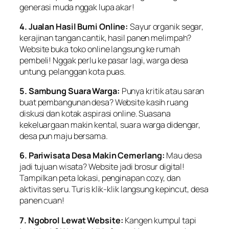
generasi muda nggak lupa akar!
4. Jualan Hasil Bumi Online:
Sayur organik segar,
kerajinan tangan cantik, hasil panen melimpah?
Website buka toko online langsung ke rumah
pembeli! Nggak perlu ke pasar lagi, warga desa
untung, pelanggan kota puas.
5. Sambung Suara Warga:
Punya kritik atau saran
buat pembangunan desa? Website kasih ruang
diskusi dan kotak aspirasi online. Suasana
kekeluargaan makin kental, suara warga didengar,
desa pun maju bersama.
6. Pariwisata Desa Makin Cemerlang:
Mau desa
jadi tujuan wisata? Website jadi brosur digital!
Tampilkan peta lokasi, penginapan cozy, dan
aktivitas seru. Turis klik-klik langsung kepincut, desa
panen cuan!
7. Ngobrol Lewat Website:
Kangen kumpul tapi