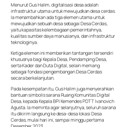
Menurut Gus Halim, digitalisasi desa adalah
infrastruktur utama untuk mewujudkan desa cerdas.
Ia menambahkan ada tiga elemen utama untuk
mewujudkan sebuah desa sebagai Desa Cerdas,
yaitu kapasitas kelembagaan pemerintahnya,
kualitas sumber daya manusianya, dan infrastruktur
teknologinya.
Ketiga elemen ini memberikan tantangan tersendiri
khususnya bagi Kepala Desa, Pendamping Desa,
serta Kader dan Duta Digital, selain memang
sebagai fondasi pengembangan Desa Cerdas
secara berkelanjutan.
Pada kesempatan itu, Gus Halim juga menyerahkan
bantuan simbolis sarana Ruang Komunitas Digital
Desa, kepada Kepala BPI Kemendes PDTT Ivanovich
Agusta. Ia meminta agar selanjutnya, seluruh sarana
itu dikirim langsung ke desa-desa lokasi Desa
Cerdas, mulai hari ini, sampai minggu pertama
Desember 2023.