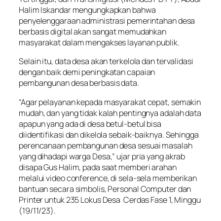
Halim Iskandar mengungkapkan bahwa
penyelenggaraan administrasi pemerintahan desa
berbasis digital akan sangat memudahkan
masyarakat dalam mengakses layanan publik.
Selain itu, data desa akan terkelola dan tervalidasi
dengan baik demi peningkatan capaian
pembangunan desa berbasis data.
“Agar pelayanan kepada masyarakat cepat, semakin
mudah, dan yang tidak kalah pentingnya adalah data
apapun yang ada di desa betul-betul bisa
diidentifikasi dan dikelola sebaik-baiknya. Sehingga
perencanaan pembangunan desa sesuai masalah
yang dihadapi warga Desa,” ujar pria yang akrab
disapa Gus Halim, pada saat memberi arahan
melalui video conference, di sela-sela memberikan
bantuan secara simbolis, Personal Computer dan
Printer untuk 235 Lokus Desa Cerdas Fase 1, Minggu
(19/11/23).