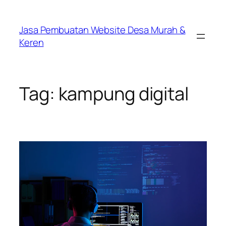
Lewati
ke
Jasa Pembuatan Website Desa Murah &
konten
Keren
Tag:
kampung digital